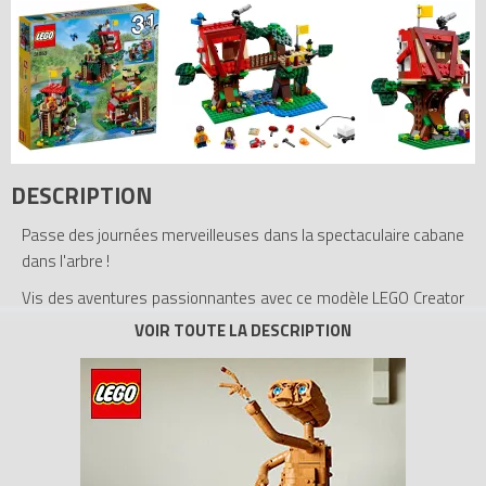
DESCRIPTION
Passe des journées merveilleuses dans la spectaculaire cabane
dans l'arbre !
Vis des aventures passionnantes avec ce modèle LEGO Creator
3-en-1 coloré. Aide les enfants à construire la cabane dans
l'arbre. Abaisse la poulie pour soulever les planches, cloue les
planches ensemble et utilise le rouleau de peinture pour ajouter
les touches finales. Lorsque tu as fini de construire, mets tes
outils dans la cachette secrète et hisse le drapeau de la maison
! Utilise le pistolet à eau pour repousser les envahisseurs et
amuse-toi à soigner le minuscule geai bleu et la grenouille qui