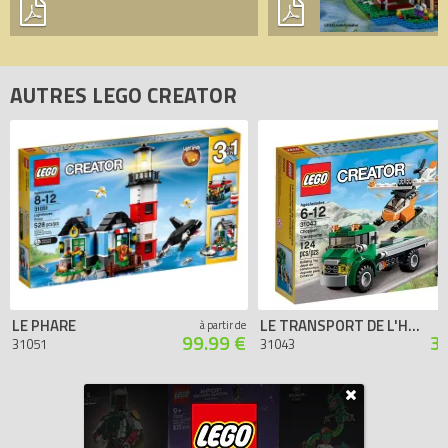
AUTRES LEGO CREATOR
LE PHARE
LE TRANSPORT DE L'HÉLICOPTÈRE
à partir de
99.99 €
3
31051
31043