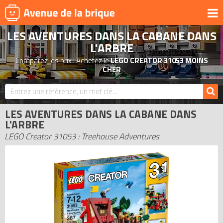
LES AVENTURES DANS LA CABANE DANS
UNIVERS
L'ARBRE
PRODUITS DÉRIVÉS
Comparez les prix ! Achetez le
LEGO CREATOR 31053 MOINS
CHER
NOUVEAUTÉS
LEGO 2026
BONS PLANS
LES AVENTURES DANS LA CABANE DANS
L'ARBRE
ACTUALITÉS
LEGO Creator 31053 : Treehouse Adventures
ASSOCIATIONS DE FANS
EXPOSITIONS LEGO
LEGO LES PLUS CHERS
DERNIERS LEGO AJOUTÉS