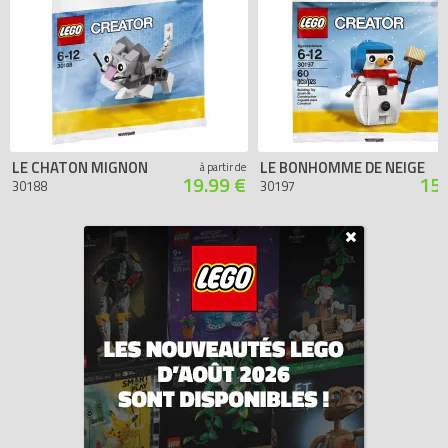
LE CHATON MIGNON
LE BONHOMME DE NEIGE
à partir de
19.99 €
152
30188
30197