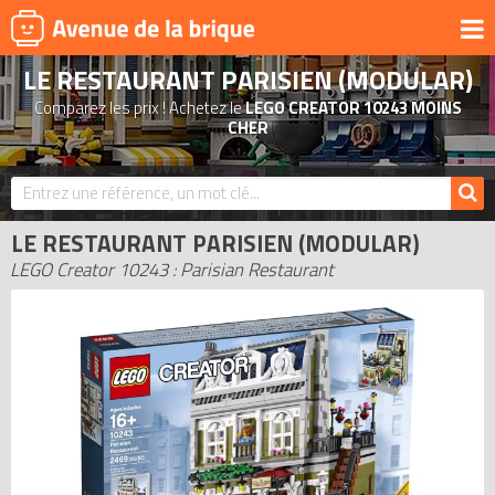
LE RESTAURANT PARISIEN (MODULAR)
UNIVERS
Comparez les prix ! Achetez le
LEGO CREATOR 10243 MOINS
PRODUITS DÉRIVÉS
CHER
NOUVEAUTÉS
LEGO 2026
LE RESTAURANT PARISIEN (MODULAR)
BONS PLANS
LEGO Creator 10243 : Parisian Restaurant
ACTUALITÉS
ASSOCIATIONS DE FANS
EXPOSITIONS LEGO
LEGO LES PLUS CHERS
DERNIERS LEGO AJOUTÉS