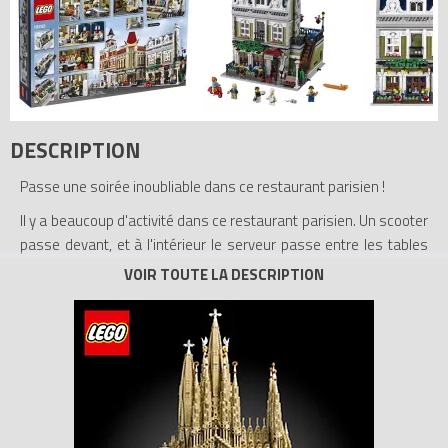
DESCRIPTION
Passe une soirée inoubliable dans ce restaurant parisien !
Il y a beaucoup d'activité dans ce restaurant parisien. Un scooter
passe devant, et à l'intérieur le serveur passe entre les tables
alors qu'un jeune homme très nerveux se prépare à demander
sa fiancée en mariage avec une bague ! Et il y a autant d'action
en coulisses où le chef est très occupé à cuisiner. Ce bâtiment
magnifique et très détaillé est le cadre de nombreuses histoires
et constitue un excellent complément à la série des bâtiments
modulaires. Le restaurant parisien comprend une cuisine
complète avec des carreaux bleus et blancs, de la vaisselle,
ainsi qu'un appartement confortable avec un lit rabattant, une