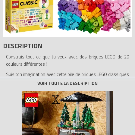
DESCRIPTION
Construis tout ce que tu veux avec des briques LEGO de 20
couleurs différentes !
Suis ton imagination avec cette pile de briques LEGO classiques
aux couleurs vives ! Des papillons et des fleurs aux guitares et
aux gâteaux, cet ensemble comprend des briques de 20
couleurs vives différentes pour t'aider à créer tout ce que tu
imagines. Avec 4 paires d'yeux pour créer toutes sortes de
créatures, cet ensemble contient aussi des idées pour t'aider à
démarrer. Conçus pour les constructeurs de tous les âges, c'est
le complément parfait de toute collection LEGO.