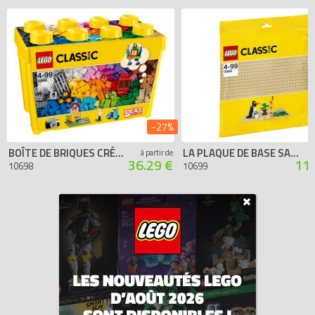
-27%
BOÎTE DE BRIQUES CRÉATIVES DELUXE LEGO
LA PLAQUE DE BASE SABLE 32X32
à partir de
36.29 €
114
10698
10699