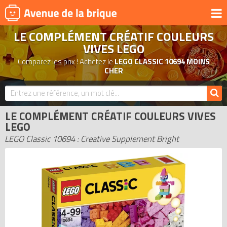
LE COMPLÉMENT CRÉATIF COULEURS
UNIVERS
VIVES LEGO
PRODUITS DÉRIVÉS
Comparez les prix ! Achetez le
LEGO CLASSIC 10694 MOINS
CHER
NOUVEAUTÉS
LEGO 2026
BONS PLANS
LE COMPLÉMENT CRÉATIF COULEURS VIVES
LEGO
ACTUALITÉS
LEGO Classic 10694 : Creative Supplement Bright
ASSOCIATIONS DE FANS
EXPOSITIONS LEGO
LEGO LES PLUS CHERS
DERNIERS LEGO AJOUTÉS