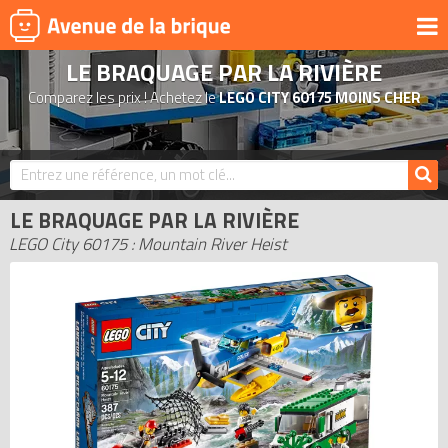
LE BRAQUAGE PAR LA RIVIÈRE
UNIVERS
Comparez les prix ! Achetez le
LEGO CITY 60175 MOINS CHER
PRODUITS DÉRIVÉS
NOUVEAUTÉS
LEGO 2026
LE BRAQUAGE PAR LA RIVIÈRE
BONS PLANS
LEGO City 60175 : Mountain River Heist
ACTUALITÉS
ASSOCIATIONS DE FANS
EXPOSITIONS LEGO
LEGO LES PLUS CHERS
DERNIERS LEGO AJOUTÉS