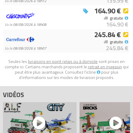
139.99 €
Vu le
08/08/2026 à 18h12
haut, 10 cm de long et 5 cm de large.
164.90 €
- L’arbre qui tombe mesure environ 9 cm de haut, 11 cm de large
gratuite
et 5 cm de profondeur.
164.90 €
Vu le
08/08/2026 à 18h08
245.84 €
Tous les prix du
LEGO City 60175 Le braquage par la rivière
(Mountain River Heist)
sur Avenue de la brique, comparateur de
gratuite
245.84 €
prix 100% LEGO.
Vu le
08/08/2026 à 18h07
Code EAN du LEGO City 60175 : 5702016109566.
Seules les
livraisons en point relais ou à domicile
sont prises en
compte ici. Certains marchands proposent le
retrait en magasin
qui
peut être plus avantageux. Consultez l'icône
pour plus
d'informations sur les modes de livraison proposés.
VIDÉOS