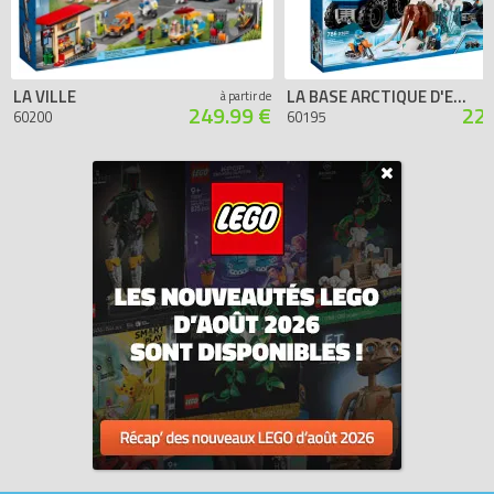
LA VILLE
LA BASE ARCTIQUE D'EXPLORATION MOBILE
à partir de
249.99 €
229
60200
60195