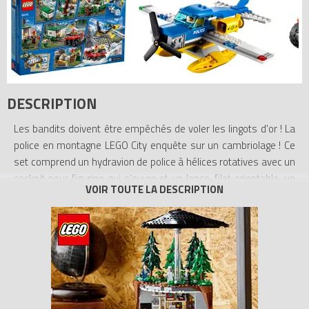
DESCRIPTION
Les bandits doivent être empêchés de voler les lingots d'or ! La
police en montagne LEGO City enquête sur un cambriolage ! Ce
set comprend un hydravion de police à hélices rotatives avec un
cockpit pour figurine qui s’ouvre et un lance-filet orientable, un
camion blindé avec un emplacement pour une palette, un petit
véhicule amphibie avec une chaîne et un crochet ainsi qu'un
arbre qui tombe et sa ruche. Comprend 4 figurines.
- Inclut 4 figurines : un pilote de police, un agent de sécurité et 2
bandits.
- Comprend un hydravion de police à hélice rotative équipé d’un
cockpit pour figurine qui s'ouvre et d’un lance-filet orientable, un