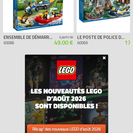
ENSEMBLE DE DÉMARRAGE LEGO CITY
LE POSTE DE POLICE DES MARAIS
à partir de
49.00 €
170
60086
60069