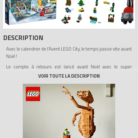
DESCRIPTION
Avec le calendrier de l’Avent LEGO City, le temps passe vite avant
Noël !
Le compte à rebours est lancé avant Noël avec le super
calendrier de l'Avent LEGO City comprenant 24 super surprises
qui te feront patienter jusqu'au grand jour ! Tu peux rencontrer le
Père Noël, décorer le sapin, construire un bonhomme de neige
ou t'envoler dans l'espace à bord de la navette ! Aide la police à
attraper un voleur, va faire un tour avec une voiture
télécommandée super cool ou fais griller de la guimauve sur un
joli feu ! Cet ensemble génial comprend aussi un ensemble de
figurines et de modèles LEGO qui peuvent être intégrés avec tes
modèles préférés. Il y a une horloge, un scooter des neiges, un