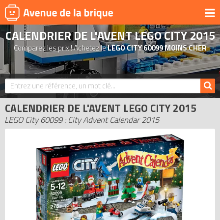
CALENDRIER DE L'AVENT LEGO CITY 2015
UNIVERS
Comparez les prix ! Achetez le
LEGO CITY 60099 MOINS CHER
PRODUITS DÉRIVÉS
NOUVEAUTÉS
LEGO 2026
CALENDRIER DE L'AVENT LEGO CITY 2015
BONS PLANS
LEGO City 60099 : City Advent Calendar 2015
ACTUALITÉS
ASSOCIATIONS DE FANS
EXPOSITIONS LEGO
LEGO LES PLUS CHERS
DERNIERS LEGO AJOUTÉS