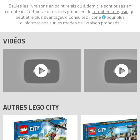
- un policier (HOL061)
Seules les
livraisons en point relais ou à domicile
sont prises en
- un bandit (CTY522)
compte ici. Certains marchands proposent le
retrait en magasin
qui
peut être plus avantageux. Consultez l'icône
pour plus
- une fille (HOL059)
d'informations sur les modes de livraison proposés.
- deux garçons (HOL058 et HOL057)
VIDÉOS
Tous les prix du
LEGO City 60099 Calendrier de l'Avent LEGO City
2015 (City Advent Calendar 2015)
sur Avenue de la brique,
comparateur de prix 100% LEGO.
Codes EAN du LEGO City 60099 : 5702015350921,
0673419230919.
AUTRES LEGO CITY