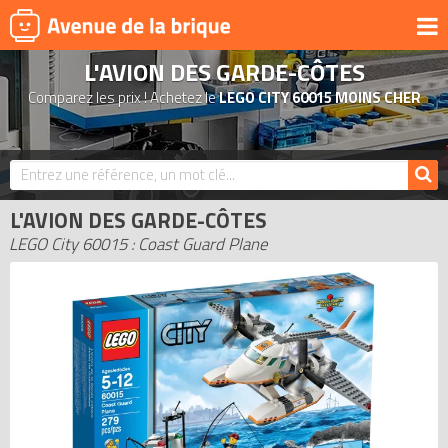
L'AVION DES GARDE-CÔTES
UNIVERS
Comparez les prix ! Achetez le
LEGO CITY 60015 MOINS CHER
PRODUITS DÉRIVÉS
NOUVEAUTÉS
LEGO 2026
L'AVION DES GARDE-CÔTES
BONS PLANS
LEGO City 60015 : Coast Guard Plane
ACTUALITÉS
ASSOCIATIONS DE FANS
EXPOSITIONS LEGO
LEGO LES PLUS CHERS
DERNIERS LEGO AJOUTÉS