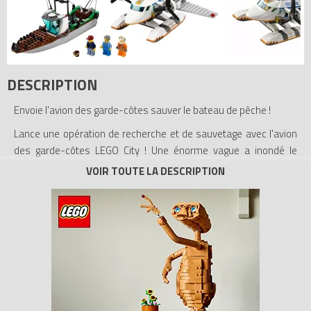
DESCRIPTION
Envoie l'avion des garde-côtes sauver le bateau de pêche !
Lance une opération de recherche et de sauvetage avec l'avion
des garde-côtes LEGO City ! Une énorme vague a inondé le
bateau de pêche ! Localise-le vite avec l'avion des garde-côtes !
Aide les pêcheurs à ne pas couler en écopant l'eau avec les
seaux jusqu'à l'arrivée des sauveteurs. Effectue un amerrissage
en douceur et hisse les pêcheurs à bord avant que le bateau ne
coule !
- Comprend 3 figurines : un pilote des garde-côtes et 2 pêcheurs
- Comprend des flotteurs et une double-hélice
- Le bateau de pêche comprend un moteur, 2 cannes à pêche,
une boîte de rangement, un extincteur et des outils