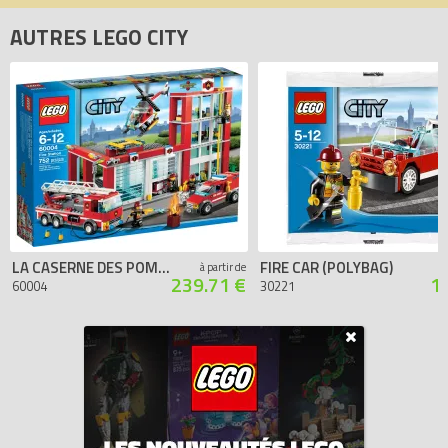
AUTRES LEGO CITY
LA CASERNE DES POMPIERS
FIRE CAR (POLYBAG)
à partir de
239.71 €
1
60004
30221