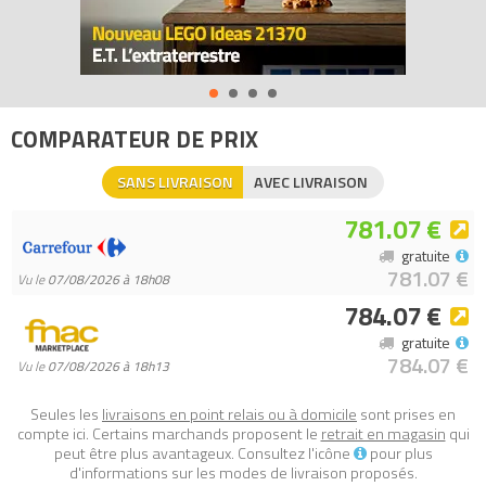
COMPARATEUR DE PRIX
SANS LIVRAISON
AVEC LIVRAISON
781.07 €
gratuite
781.07 €
Vu le
07/08/2026 à 18h08
784.07 €
gratuite
784.07 €
Vu le
07/08/2026 à 18h13
Seules les
livraisons en point relais ou à domicile
sont prises en
compte ici. Certains marchands proposent le
retrait en magasin
qui
peut être plus avantageux. Consultez l'icône
pour plus
d'informations sur les modes de livraison proposés.