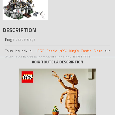
DESCRIPTION
King's Castle Siege
Tous les prix du
LEGO Castle 7094 King's Castle Siege
sur
Avenue de la brique, comparateur de prix 100% LEGO.
Codes EAN du LEGO Castle 7094 : 5702014499577,
0673419091343.