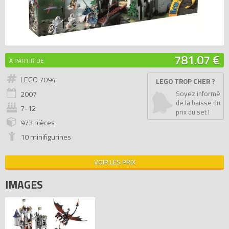
781.07 €
A PARTIR DE
LEGO 7094
LEGO TROP CHER ?
2007
Soyez informé
de la baisse du
7-12
prix du set !
973 pièces
10 minifigurines
VOIR LES PRIX
IMAGES