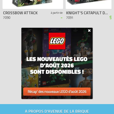
CROSSBOW ATTACK
KNIGHT'S CATAPULT DEFENSE
à partir de
-
9
7090
7091
A PROPOS D'AVENUE DE LA BRIQUE