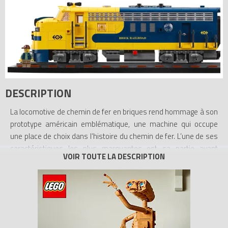
DESCRIPTION
La locomotive de chemin de fer en briques rend hommage à son
prototype américain emblématique, une machine qui occupe
une place de choix dans l’histoire du chemin de fer. L’une de ses
caractéristiques les plus marquantes est sa partie avant
arrondie, avec son phare proéminent, qui confère au modèle une
silhouette immédiatement reconnaissable. L’un des plus grands
défis lors de sa conception a été le motif de couleur sur les
côtés, entièrement composé d’arcs, de tuiles rondes et d’autres
éléments en briques. L’association du jaune vif et du bleu foncé
intense crée un aspect puissant et harmonieux. Pour plus de