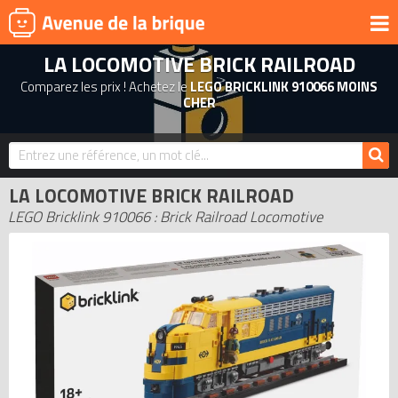
LA LOCOMOTIVE BRICK RAILROAD
UNIVERS
Comparez les prix ! Achetez le
LEGO BRICKLINK 910066 MOINS
PRODUITS DÉRIVÉS
CHER
NOUVEAUTÉS
LEGO 2026
LA LOCOMOTIVE BRICK RAILROAD
BONS PLANS
LEGO Bricklink 910066 : Brick Railroad Locomotive
ACTUALITÉS
ASSOCIATIONS DE FANS
EXPOSITIONS LEGO
LEGO LES PLUS CHERS
DERNIERS LEGO AJOUTÉS