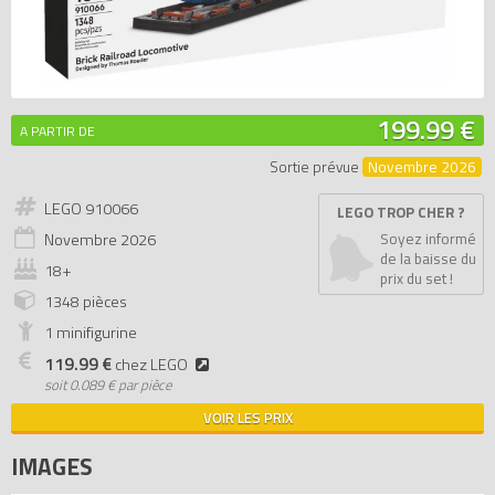
199.99 €
A PARTIR DE
Sortie prévue
Novembre 2026
LEGO 910066
LEGO TROP CHER ?
Novembre
2026
Soyez informé
de la baisse du
18+
prix du set !
1348 pièces
1 minifigurine
119.99 €
chez LEGO
soit
0.089 € par pièce
VOIR LES PRIX
IMAGES