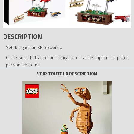
DESCRIPTION
Set designé par JKBrickworks.
Ci-dessous la traduction française de la description du projet
par son créateur :
Cette petite sculpture cinétique est conçue pour célébrer
l'histoire et l'émerveillement du vol. Elle présente plusieurs
styles d'avions des premiers jours de l'histoire de l'aviation,
lorsque les ingénieurs et les pilotes repoussaient sans crainte
les limites du possible.
Deux des avions peuvent être montés sur le support de
mouvement et une manivelle située sur le côté peut être
tournée pour déplacer les avions d'un côté à l'autre. Les avions
s'inclinent au fur et à mesure qu'ils se déplacent, ce qui donne