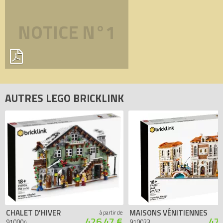
NOTICE N°1
AUTRES LEGO BRICKLINK
CHALET D'HIVER
MAISONS VÉNITIENNES
à partir de
426.47 €
473
910004
910023