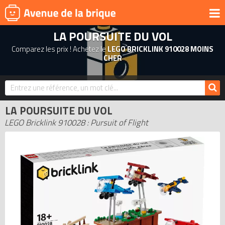
LA POURSUITE DU VOL
UNIVERS
Comparez les prix ! Achetez le
LEGO BRICKLINK 910028 MOINS
PRODUITS DÉRIVÉS
CHER
NOUVEAUTÉS
LEGO 2026
LA POURSUITE DU VOL
BONS PLANS
LEGO Bricklink 910028 : Pursuit of Flight
ACTUALITÉS
ASSOCIATIONS DE FANS
EXPOSITIONS LEGO
LEGO LES PLUS CHERS
DERNIERS LEGO AJOUTÉS