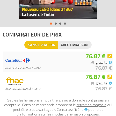
détails authentiques du film Star Wars : L’Ascension de
Skywalker, dont le sabre laser et le casque emblématiques de
Kylo, ainsi que l'arme et l'armure rouge du soldat Sith.
- Ces personnages LEGO BrickHeadz à construire sont
accompagnés de leurs propres plaques de base collector.
COMPARATEUR DE PRIX
- Chaque personnage LEGO Star Wars mesure plus de 7 cm de
haut.
SANS LIVRAISON
AVEC LIVRAISON
- Les plaques de base mesurent chacune plus de 4 cm2.
76.87 €
Tous les prix du
LEGO BrickHeadz 75232 Kylo Ren et soldat Sith
gratuite
(Kylo Ren & Sith Trooper)
sur Avenue de la brique, comparateur
76.87 €
Vu le
08/08/2026 à 12h07
de prix 100% LEGO.
76.87 €
Code EAN du LEGO BrickHeadz 75232 : 5702016644180.
gratuite
76.87 €
Vu le
08/08/2026 à 12h12
Seules les
livraisons en point relais ou à domicile
sont prises en
compte ici. Certains marchands proposent le
retrait en magasin
qui
peut être plus avantageux. Consultez l'icône
pour plus
d'informations sur les modes de livraison proposés.