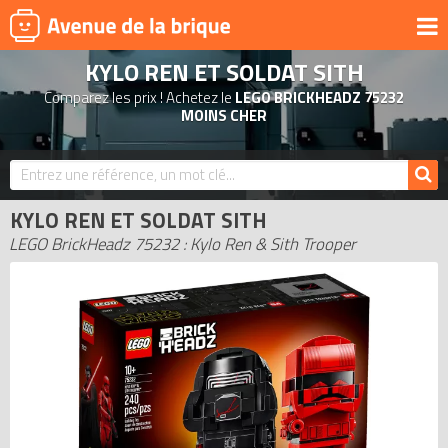
KYLO REN ET SOLDAT SITH
UNIVERS
Comparez les prix ! Achetez le
LEGO BRICKHEADZ 75232
PRODUITS DÉRIVÉS
MOINS CHER
NOUVEAUTÉS
LEGO 2026
KYLO REN ET SOLDAT SITH
BONS PLANS
LEGO BrickHeadz 75232 : Kylo Ren & Sith Trooper
ACTUALITÉS
ASSOCIATIONS DE FANS
EXPOSITIONS LEGO
LEGO LES PLUS CHERS
DERNIERS LEGO AJOUTÉS