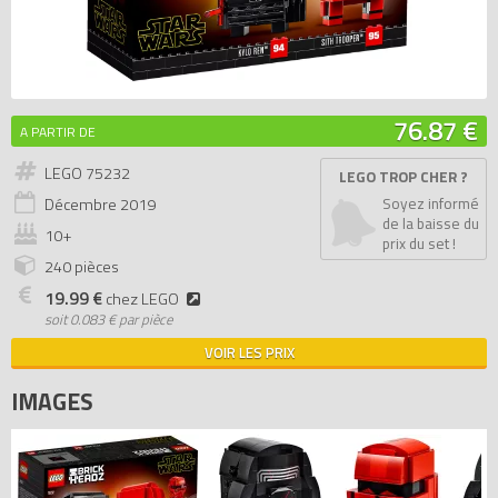
76.87 €
A PARTIR DE
LEGO 75232
LEGO TROP CHER ?
Décembre
2019
Soyez informé
de la baisse du
10+
prix du set !
240 pièces
19.99 €
chez LEGO
soit
0.083 € par pièce
VOIR LES PRIX
IMAGES