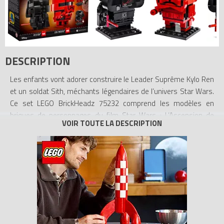
DESCRIPTION
Les enfants vont adorer construire le Leader Suprême Kylo Ren
et un soldat Sith, méchants légendaires de l’univers Star Wars.
Ce set LEGO BrickHeadz 75232 comprend les modèles en
briques de personnages du film Star Wars : L’Ascension de
Skywalker, ainsi que des détails amusants tels que le sabre
laser et le casque emblématiques de Kylo, ainsi que l'arme et
l'armure rouge du soldat Sith. Les fans peuvent également
exposer ces personnages LEGO Star Wars à construire sur les
plaques de base incluses, afin d’afficher leur dévotion au
puissant Premier Ordre.
- Les modèles en briques du Leader Suprême Kylo Ren et du
soldat Sith LEGO BrickHeadz Star Wars incluent de nombreux