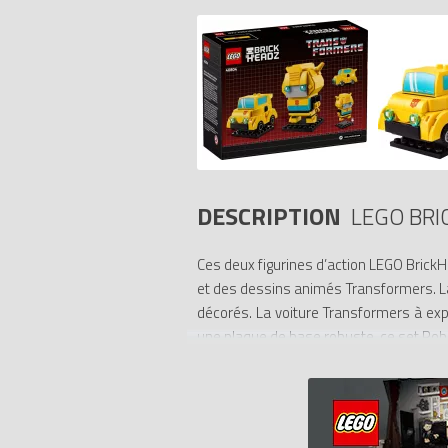
DESCRIPTION
LEGO BRI
Ces deux figurines d’action LEGO BrickH
et des dessins animés Transformers. La
décorés. La voiture Transformers à exp
une plaque de base robuste, ce set Rob
- Figurines d’action Bumblebee à expos
Bumblebee à construire, et pourront l’ex
- 2 modèles BrickHeadz à construire –
de roues qui tournent pour multiplier le