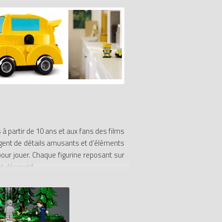
à partir de 10 ans et aux fans des films
rgent de détails amusants et d’éléments
our jouer. Chaque figurine reposant sur
 décoratif.
avoir leur propre set Robot et véhicule
hicule Transformers à exposer est doté