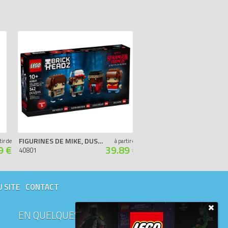
FIGURINES DE MIKE, DUSTIN, LUCAS ET WILL (STRANGER THINGS - SAISON 1)
MEI EN PANDA ROUX
tir de
à partir de
9 €
39.89 €
40801
40798
U SITE
CONTACT
EN QUELQUES MOTS