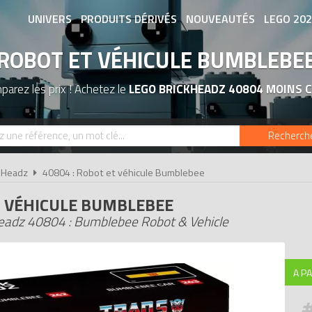
UNIVERS
PRODUITS DÉRIVÉS
NOUVEAUTÉS
LEGO 20
ROBOT ET VÉHICULE BUMBLEBE
ASSOCIATIONS DE FANS
EXPOSITION
arez les prix ! Achetez le
LEGO BRICKHEADZ 40804 MOINS 
Recherch
kHeadz
40804 : Robot et véhicule Bumblebee
 VÉHICULE BUMBLEBEE
adz 40804 : Bumblebee Robot & Vehicle
A PA