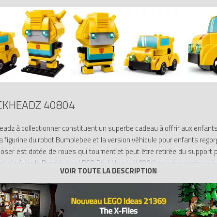
CKHEADZ 40804
eadz à collectionner constituent un superbe cadeau à offrir aux enfants 
 figurine du robot Bumblebee et la version véhicule pour enfants rego
oser est dotée de roues qui tournent et peut être retirée du support p
ot et véhicule Bumblebee LEGO BrickHeadz (40804) est un superbe objet
er, à partir de 10 ans – Les fans du héros de Transformers peuvent 
poser ou l’utiliser pour sauver le monde
 Les deux figurines comportent de nombreux éléments décorés. Le vé
s options de jeu