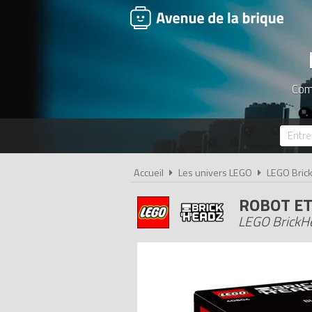
Comp
Accueil
Les univers LEGO
LEGO Bric
ROBOT ET
LEGO BrickHe