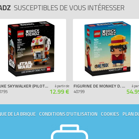
EADZ
SUSCEPTIBLES DE VOUS INTÉRESSER
LUKE SKYWALKER (PILOTE REBELLE)
FIGURINE DE MONKEY D. LUFFY
à partir de
à par
12.99 €
54.9
0795
40799
UE DE LA BRIQUE
CONDITIONS D'UTILISATION
COOKIES
PLAN D