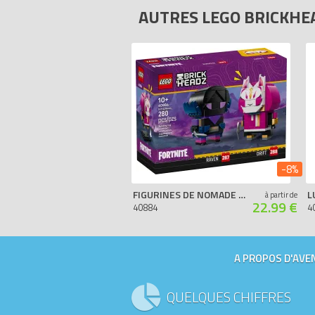
AUTRES LEGO BRICKH
-8%
FIGURINES DE NOMADE ET CORBEAU
à partir de
22.99 €
40884
4
A PROPOS D'AVEN
QUELQUES CHIFFRES