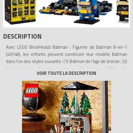
DESCRIPTION
Avec LEGO BrickHeadz Batman : Figurine de Batman 8-en-1
(40748), les enfants peuvent construire leur modèle Batman
dans l’un des styles suivants : (1) Batman de l’âge de bronze ; (2)
Série télévisée Batman classique ; (3) Batman (1989) ; (4)
Batman : la série animée ; (5) La trilogie Batman The Dark Knight ;
(6) Batman contre Superman ; (7) LEGO Batman, le film, avec des
yeux phosphorescents ; et (8) The Batman. Ce set BrickHeadz 8-
en-1 est un excellent cadeau pour les enfants de 10 ans et plus,
pour construire, jouer et exposer.
- BrickHeadz Batman 8-en-1 – Les enfants peuvent construire
leur Batman BrickHeadz dans une sélection de 8 styles
mémorables avec cette idée de cadeau amusante pour les