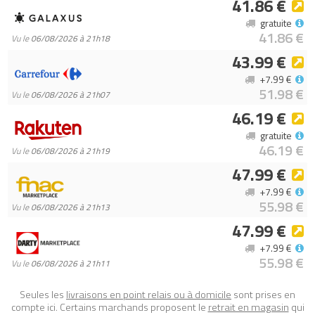
41.86 €
en-1 (Batman 8in1 Figure)
sur Avenue de la brique, comparateur
gratuite
de prix 100% LEGO.
41.86 €
Vu le
06/08/2026 à 21h18
Code EAN du LEGO BrickHeadz 40748 : 5702017652887.
43.99 €
+7.99 €
51.98 €
Vu le
06/08/2026 à 21h07
46.19 €
gratuite
46.19 €
Vu le
06/08/2026 à 21h19
47.99 €
+7.99 €
55.98 €
Vu le
06/08/2026 à 21h13
47.99 €
+7.99 €
55.98 €
Vu le
06/08/2026 à 21h11
Seules les
livraisons en point relais ou à domicile
sont prises en
compte ici. Certains marchands proposent le
retrait en magasin
qui