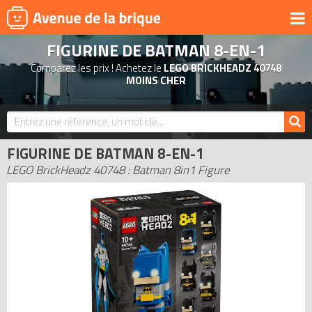
FIGURINE DE BATMAN 8-EN-1
UNIVERS
Comparez les prix ! Achetez le
LEGO BRICKHEADZ 40748
PRODUITS DÉRIVÉS
MOINS CHER
NOUVEAUTÉS
LEGO 2026
FIGURINE DE BATMAN 8-EN-1
BONS PLANS
LEGO BrickHeadz 40748 : Batman 8in1 Figure
ACTUALITÉS
ASSOCIATIONS DE FANS
EXPOSITIONS LEGO
LEGO LES PLUS CHERS
DERNIERS LEGO AJOUTÉS