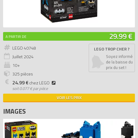
29.99 €
A PARTIR DE
LEGO 40748
LEGO TROP CHER ?
Juillet
2024
Soyez informé
de la baisse du
10+
prix du set !
325 pièces
24.99 €
chez LEGO
soit
0.077 € par pièce
VOIR LES PRIX
IMAGES