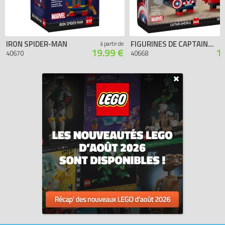
IRON SPIDER-MAN
FIGURINES DE CAPTAIN AMERICA ET HULK ROUGE
à partir de
19.99 €
1
40670
40668