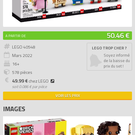
50.46 €
A PARTIR DE
LEGO 40548
LEGO TROP CHER ?
Mars
2022
Soyez informé
de la baisse du
16+
prix du set !
578 pièces
49.99 €
chez LEGO
soit
0.086 € par pièce
VOIR LES PRIX
IMAGES