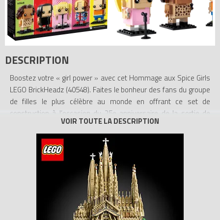
DESCRIPTION
Boostez votre « girl power » avec cet Hommage aux Spice Girls
LEGO BrickHeadz (40548). Faites le bonheur des fans du groupe
de filles le plus célèbre au monde en offrant ce set de
construction à l’occasion du 25e anniversaire de la sortie de
l’album Spiceworld. Le set inclut les cinq filles et des détails
réalistes, tels que la mythique robe drapeau du Royaume-Uni de
Geri et la combinaison à imprimé animalier de Mel B. Ces
incroyables modèles à construire s’accompagnent d’une plaque
de base pour chaque personnage et constituent de belles
décorations pour les fans des Spice Girls.
- Les Spice Girls, dans le style LEGO BrickHeadz – Cet Hommage
aux Spice Girls LEGO BrickHeadz (40548) inclut les personnages