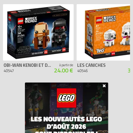
OBI-WAN KENOBI ET DARK VADOR
LES CANICHES
à partir de
24.00 €
3
40547
40546