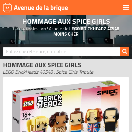
HOMMAGE AUX SPICE GIRLS
UNIVERS
Comparez les prix ! Achetez le
LEGO BRICKHEADZ 40548
PRODUITS DÉRIVÉS
MOINS CHER
NOUVEAUTÉS
LEGO 2026
HOMMAGE AUX SPICE GIRLS
BONS PLANS
LEGO BrickHeadz 40548 : Spice Girls Tribute
ACTUALITÉS
ASSOCIATIONS DE FANS
EXPOSITIONS LEGO
LEGO LES PLUS CHERS
DERNIERS LEGO AJOUTÉS