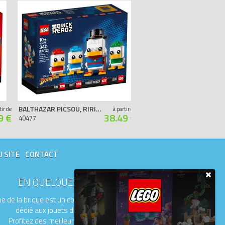
BALTHAZAR PICSOU, RIRI, FIFI ET LOULOU
LE POISSON ROUGE
tir de
à partir de
9 €
38.49 €
40477
40442
U SITE
CONTACT
EN QUELQUES MOTS
e de la brique est un comparateur de prix
dédié aux jouets de la marque LEGO.
Profitez des meilleurs prix du moment.