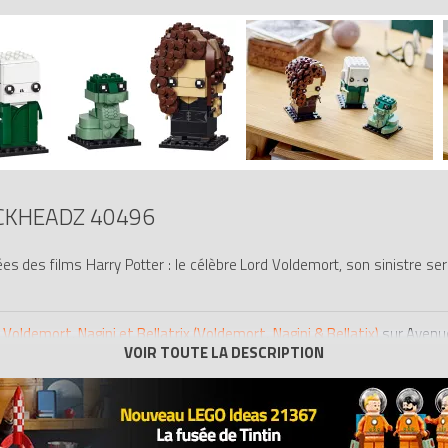
CKHEADZ 40496
 des films Harry Potter : le célèbre Lord Voldemort, son sinistre serp
oldemort, Nagini et Bellatrix (Voldemort, Nagini & Bellatix)
sur Avenue
 5702016996012.