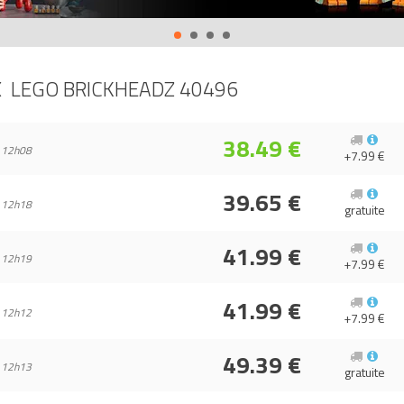
X
LEGO BRICKHEADZ 40496
38.49 €
 12h08
+7.99 €
39.65 €
 12h18
gratuite
41.99 €
 12h19
+7.99 €
41.99 €
 12h12
+7.99 €
49.39 €
 12h13
gratuite