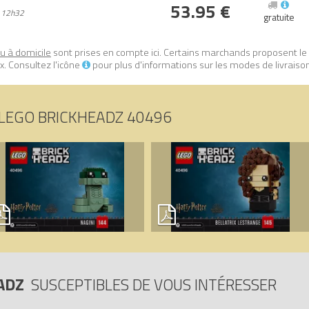
53.95 €
 12h32
gratuite
ou à domicile
sont prises en compte ici. Certains marchands proposent le
. Consultez l'icône
pour plus d'informations sur les modes de livraiso
LEGO BRICKHEADZ 40496
EADZ
SUSCEPTIBLES DE VOUS INTÉRESSER