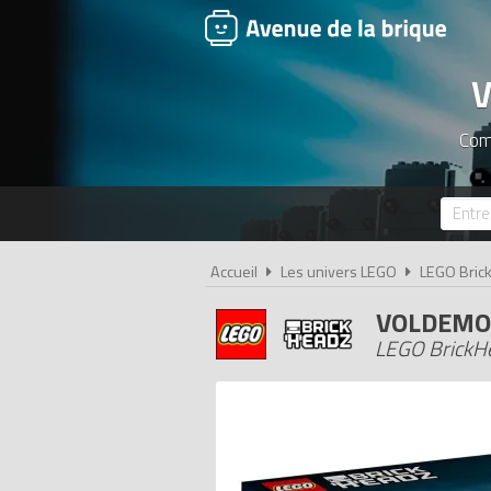
V
Comp
Accueil
Les univers LEGO
LEGO Bric
VOLDEMOR
LEGO BrickHe