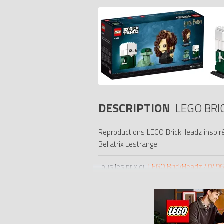
DESCRIPTION
LEGO BRI
Reproductions LEGO BrickHeadz inspirées
Bellatrix Lestrange.
Tous les prix du
LEGO BrickHeadz 40496 V
LEGO.
Code EAN du LEGO BrickHeadz 40496 :