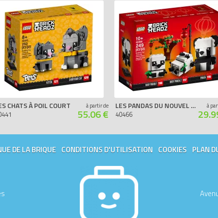
ES CHATS À POIL COURT
LES PANDAS DU NOUVEL AN CHINOIS
à partir de
à par
55.06 €
29.9
0441
40466
UE DE LA BRIQUE
CONDITIONS D'UTILISATION
COOKIES
PLAN D
es
Avenu