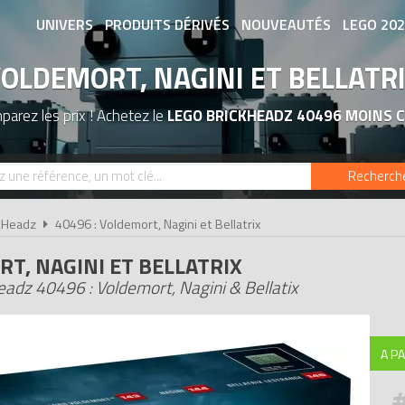
UNIVERS
PRODUITS DÉRIVÉS
NOUVEAUTÉS
LEGO 20
OLDEMORT, NAGINI ET BELLATR
ASSOCIATIONS DE FANS
EXPOSITION
arez les prix ! Achetez le
LEGO BRICKHEADZ 40496 MOINS 
Recherch
kHeadz
40496 : Voldemort, Nagini et Bellatrix
T, NAGINI ET BELLATRIX
adz 40496 : Voldemort, Nagini & Bellatix
A PA