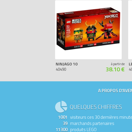
NINJAGO 10
L
à partir de
38.10 €
40490
4
A PROPOS D'AVEN
QUELQUES CHIFFRES
1001
visiteurs ces 30 dernières minut
39
marchands partenaires
11300
produits LEGO