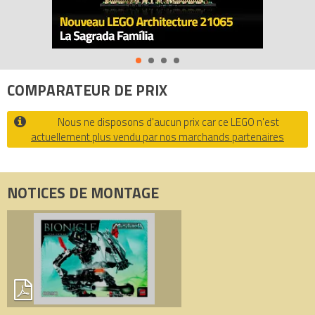
Tous les prix du
LEGO Bionicle 8690 Toa Onua
sur Avenue de la
brique, comparateur de prix 100% LEGO.
Codes EAN du LEGO Bionicle 8690 : 5702014516700,
0673419102162.
COMPARATEUR DE PRIX
Nous ne disposons d'aucun prix car ce LEGO n'est
actuellement plus vendu par nos marchands partenaires
NOTICES DE MONTAGE