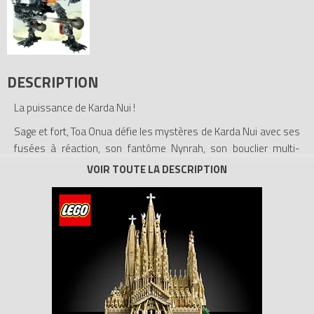
DESCRIPTION
La puissance de Karda Nui !
Sage et fort, Toa Onua défie les mystères de Karda Nui avec ses
fusées à réaction, son fantôme Nynrah, son bouclier multi-
résistant, son masque de force et ses ailes high-tech. Mais la
puissance de la terre peut-elle l'emporter dans un marécage
rempli d'ennemis mortels ?
Associez-vous à 8946 Photok pour combattre la Confrérie de
Makuta !
Toa Onua est équipé d'un bouclier multi-résistant et d'un blaster
Nynrah gohst qui tire vraiment !
Il mesure 18 cm de haut !