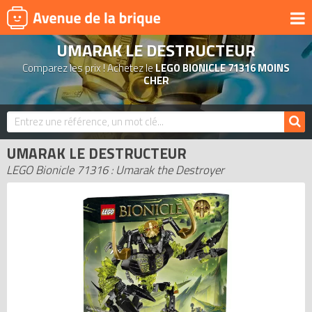
UMARAK LE DESTRUCTEUR
UNIVERS
Comparez les prix ! Achetez le
LEGO BIONICLE 71316 MOINS
PRODUITS DÉRIVÉS
CHER
NOUVEAUTÉS
LEGO 2026
UMARAK LE DESTRUCTEUR
BONS PLANS
LEGO Bionicle 71316 : Umarak the Destroyer
ACTUALITÉS
ASSOCIATIONS DE FANS
EXPOSITIONS LEGO
LEGO LES PLUS CHERS
DERNIERS LEGO AJOUTÉS