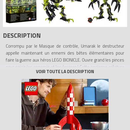
DESCRIPTION
Corrompu par le Masque de contrôle, Umarak le destructeur
appelle maintenant un ennemi des bêtes élémentaires pour
faire la guerre aux héros LEGO BIONICLE. Ouvre grand les pinces
pour saisir les ennemis et les écraser ! Cette ancienne créature
va détruire et corrompre tout sur son passage !
Pince l'ennemi et unis les bêtes contre les Toa ! Préparez-vous
au combat avec Umarak le destructeur, qui comprend une tête
BIONICLE avec un déclencheur pour le masque, une fonction de
déclencheur de masque quand on frappe la mâchoire et des
pinces.
- Comprend une tête BIONICLE avec un déclencheur de masque,
un Masque de corruption de la bête, une fonction de déclencheur