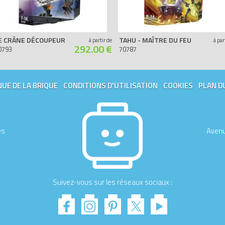
E CRÂNE DÉCOUPEUR
TAHU - MAÎTRE DU FEU
à partir de
à par
292.00 €
0793
70787
UE DE LA BRIQUE
CONDITIONS D'UTILISATION
COOKIES
PLAN D
es
Avenu
Suivez-vous sur les réseaux sociaux :