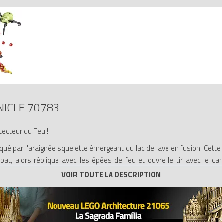
NICLE 70783
tecteur du Feu !
qué par l'araignée squelette émergeant du lac de lave en fusion. Cette f
t, alors réplique avec les épées de feu et ouvre le tir avec le cano
se enlever le masque du Protecteur.
 masque bicolore et un déclencheur pour le masque, une coque BIONIC
e et des munitions et des articulations mobiles
rt pâle