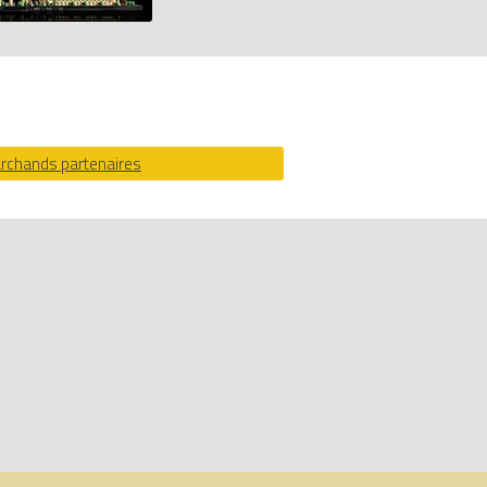
ibles sur LEGO.fr/BIONICLE pour plus de
archands partenaires
 de prix 100% LEGO.