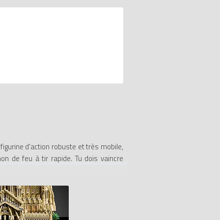
igurine d'action robuste et très mobile,
n de feu à tir rapide. Tu dois vaincre
LE, des poings de feu avec 2 épées de