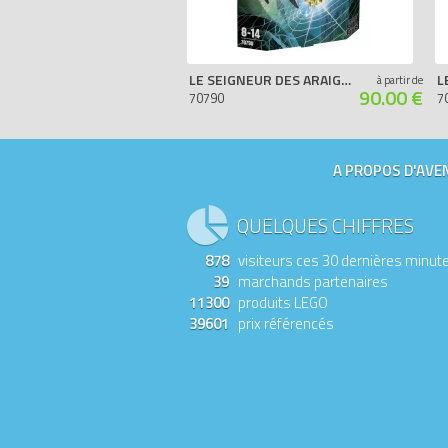
LE SEIGNEUR DES ARAIGNÉES SQUELETTES
L
à partir de
90.00 €
70790
7
A PROPOS D'AVEN
QUELQUES CHIFFRES
878
visiteurs ces 30 dernières minut
39
marchands partenaires
11300
produits LEGO
39601
prix référencés