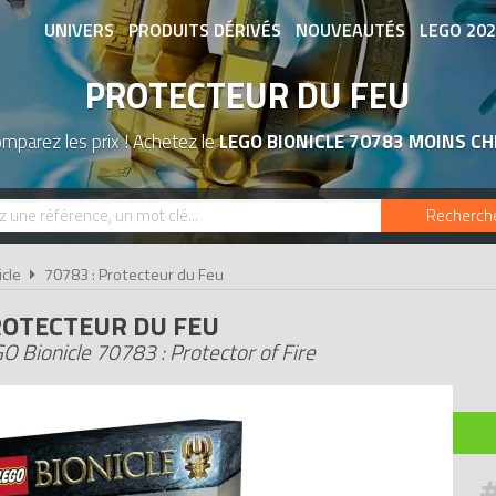
UNIVERS
PRODUITS DÉRIVÉS
NOUVEAUTÉS
LEGO 20
PROTECTEUR DU FEU
ASSOCIATIONS DE FANS
EXPOSITION
mparez les prix ! Achetez le
LEGO BIONICLE 70783 MOINS CH
Recherch
cle
70783 : Protecteur du Feu
OTECTEUR DU FEU
O Bionicle 70783 : Protector of Fire