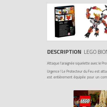
DESCRIPTION
LEGO BIO
Attaque l'araignée squelette avec le Pro
Urgence ! Le Protecteur du Feu est atta
est entièrement équipée pour un comba
l'envahisseur voleur avant qu'il ne puis
- Comprend une tête BIONICLE avec un
feu, un canon de feu avec un fusil rapid
- Inclut aussi une araignée squelette ve