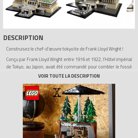
DESCRIPTION
Construisez le chef-d'œuvre tokyoïte de Frank Lloyd Wright !
Conçu par Frank Lloyd Wright entre 1916 et 1922, l'Hôtel impérial
de Tokyo, au Japon, avait été commandé pour combler le fossé
existant entre l'Orient et l'Occident. Ce chef-d'œuvre moderne
illustre l'imagination et le génie de Frank Lloyd Wright. Conçu
selon la forme de son propre monogramme, il était
suffisamment solide pour résister aux tremblements de terre
dévastateurs dont le Japon est coutumier. Aujourd'hui, l'entrée
principale et le hall sont tout ce qui reste de ce symbole ; ils sont
exposés au musée Meiji Mura de Nagoya, au Japon. Ce modèle
LEGO hautement détaillé, co-développé et conçu par les
architectes LEGO, reproduit toutes les caractéristiques