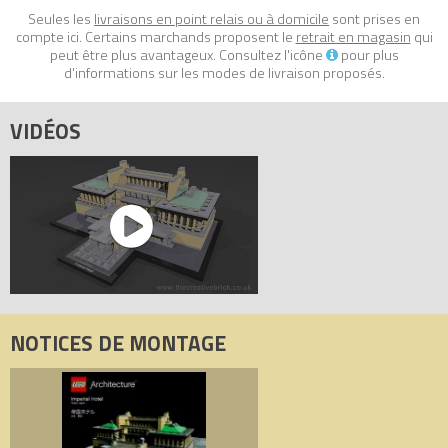
Seules les
livraisons en point relais ou à domicile
sont prises en
compte ici. Certains marchands proposent le
retrait en magasin
qui
peut être plus avantageux. Consultez l'icône
pour plus
d'informations sur les modes de livraison proposés.
VIDÉOS
NOTICES DE MONTAGE