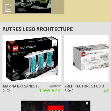
AUTRES LEGO ARCHITECTURE
MARINA BAY SANDS (SINGAPOUR)
ARCHITECTURE STUDIO
à partir de
1 595.52 €
494
21021
21050