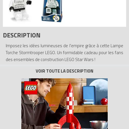
DESCRIPTION
Imposez les idées lumineuses de l'empire grâce à cette Lampe
Torche Stormtrooper LEGO. Un formidable cadeau pour les fans
des ensembles de construction LEGO Star Wars !
- Inclut une authentique figurine de Stormtrooper
- Comportent 2 lampes LED intégrées sous les pieds
- Bras et jambes articulés
- Fonctionne avec 4 piles AAA (non incluses)
- Mesure 22 cm
Tous les prix du
LEGO Lampes LGLTO5B Lampe Torche Lego
Stormtrooper ()
sur Avenue de la brique, comparateur de prix
100% LEGO.