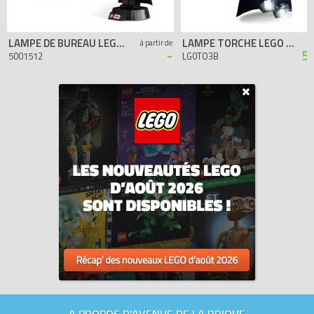
LAMPE DE BUREAU LEGO DARK VADOR
LAMPE TORCHE LEGO DARK VADOR
à partir de
-
5
5001512
LG0TO3B