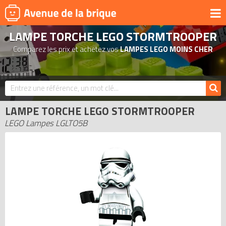
LAMPE TORCHE LEGO STORMTROOPER
UNIVERS
Comparez les prix et achetez vos
LAMPES LEGO MOINS CHER
PRODUITS DÉRIVÉS
NOUVEAUTÉS
LEGO 2026
LAMPE TORCHE LEGO STORMTROOPER
BONS PLANS
LEGO Lampes LGLTO5B
ACTUALITÉS
ASSOCIATIONS DE FANS
EXPOSITIONS LEGO
LEGO LES PLUS CHERS
DERNIERS LEGO AJOUTÉS