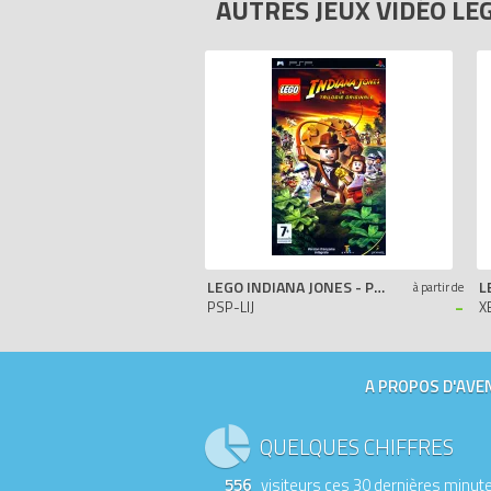
AUTRES JEUX VIDÉO LE
LEGO INDIANA JONES - PSP
à partir de
-
PSP-LIJ
X
A PROPOS D'AVEN
QUELQUES CHIFFRES
556
visiteurs ces 30 dernières minut