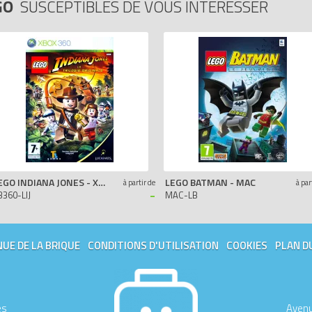
GO
SUSCEPTIBLES DE VOUS INTÉRESSER
LEGO INDIANA JONES - XBOX 360
LEGO BATMAN - MAC
à partir de
à par
-
B360-LIJ
MAC-LB
UE DE LA BRIQUE
CONDITIONS D'UTILISATION
COOKIES
PLAN D
es
Avenu