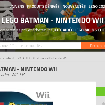
UNIVERS
PRODUITS DÉRIVÉS
NOUVEAUTÉS
LEGO 20
LEGO BATMAN - NINTENDO WII
ASSOCIATIONS DE FANS
EXPOSITION
omparez les prix et achetez vos
JEUX VIDÉO LEGO MOINS CHE
Recherch
eux vidéo LEGO
LEGO Batman - Nintendo Wii
ATMAN - NINTENDO WII
vidéo WII-LB