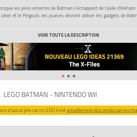
orsque les pires ennemis de Batman s'échappent de l'asile d'Arkham 
e Joker et le Pingouin, les joueurs devront utiliser les gadgets de Bat
u mise sur un humour décalé et caricature allègrement super héros (Bat
nues supplémentaires pour les héros sont accessibles au cours de l'ave
autres jeux, les pièces de LEGO permettent de construire objets et véhi
cle à votre progression.
end. Une fois celui-ci vaincu, le joueur peut rejouer le niveau aux comma
e télévisée des années 60.
Jones reprenaient les trilogies vues au cinéma, LEGO Batman propose u
X
LEGO BATMAN - NINTENDO WII
 LEGO Batman - Nintendo Wii
sur Avenue de la brique, comparateur de 
 5051602222852.
ns d'aucun prix car ce LEGO n'est
actuellement plus vendu par nos m