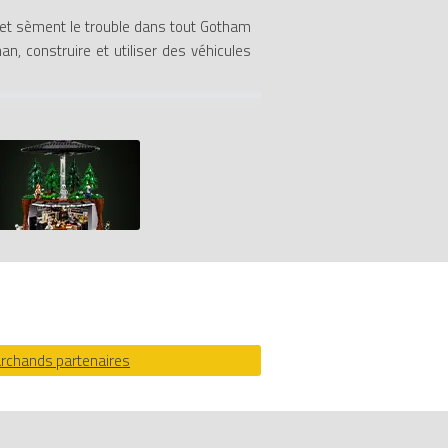
et sèment le trouble dans tout Gotham
man, construire et utiliser des véhicules
man, Robin) et super vilains (le Joker,
nture, procurant des pouvoirs inédits à
cules de manière contextuelle. Ceci afin
ndes de ce super vilain.
n scénario original.
prix 100% LEGO.
archands partenaires