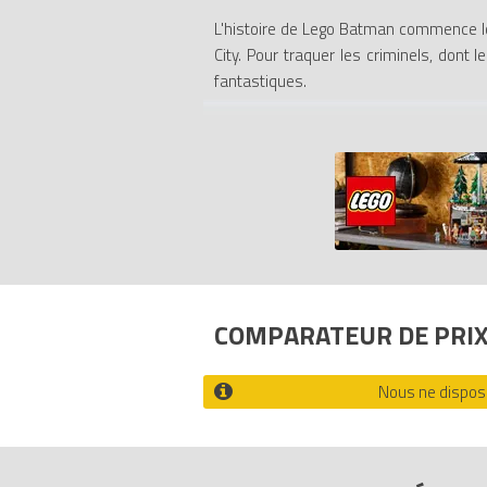
L'histoire de Lego Batman commence l
City. Pour traquer les criminels, dont l
fantastiques.
A l'instar de ses prédécesseurs, le je
Harley Quinn et bien d'autres).
Ajoutez à cela le fait que diverses te
utiliser à bon escient. Comme dans les 
de venir à bout de puzzles faisant obsta
- A la fin des niveaux, un boss vous att
- Un design inspiré de la vénérable séri
- Là où LEGO Star Wars et LEGO Indiana 
COMPARATEUR DE PRI
Tous les prix du
LEGO Jeux vidéo WII-LB
Code EAN du LEGO Jeux vidéo WII-LB :
Nous ne disposo