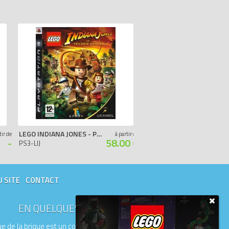
LEGO INDIANA JONES - PS3
LEGO BATMAN - XBOX 360
tir de
à partir de
-
58.00 €
PS3-LIJ
XB360-LB
U SITE
CONTACT
EN QUELQUES MOTS
e de la brique est un comparateur de prix