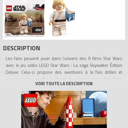
DESCRIPTION
Les fans peuvent jouer dans l’univers des 9 films Star Wars
avec le jeu vidéo LEGO Star Wars : La saga Skywalker Édition
Deluxe. Celui-ci propose des aventures à la fois drôles et
passionnantes, et offre la liberté d’explorer l’univers Star Wars
comme jamais auparavant.
Les « plus » de l’édition Deluxe
Ce jeu vidéo est une fabuleuse idée de cadeau pour les fans de
tous âges. La combinaison de l’humour LEGO et de centaines de
personnages et véhicules emblématiques permet aux joueurs
de replonger dans leurs moments Star Wars préférés d’une