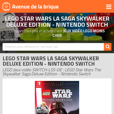
LEGO STAR WARS LA SAGA SKYWALKER
UNIVERS
DELUXE EDITION - NINTENDO SWITCH
PRODUITS DÉRIVÉS
Comparez les prix et achetez vos
JEUX VIDÉO LEGO MOINS
CHER
NOUVEAUTÉS
LEGO 2026
BONS PLANS
LEGO STAR WARS LA SAGA SKYWALKER
DELUXE EDITION - NINTENDO SWITCH
ACTUALITÉS
LEGO Jeux vidéo SWITCH-LSS-DE : LEGO Star Wars The
ASSOCIATIONS DE FANS
Skywalker Saga Deluxe Edition - Nintendo Switch
EXPOSITIONS LEGO
LEGO LES PLUS CHERS
DERNIERS LEGO AJOUTÉS