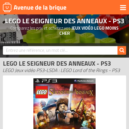
LEGO LE SEIGNEUR DES ANNEAUX - PS3
UNIVERS
Comparez les prix et achetez vos
JEUX VIDÉO LEGO MOINS
PRODUITS DÉRIVÉS
CHER
NOUVEAUTÉS
LEGO 2026
LEGO LE SEIGNEUR DES ANNEAUX - PS3
BONS PLANS
LEGO Jeux vidéo PS3-LSDA : LEGO Lord of the Rings - PS3
ACTUALITÉS
ASSOCIATIONS DE FANS
EXPOSITIONS LEGO
LEGO LES PLUS CHERS
DERNIERS LEGO AJOUTÉS