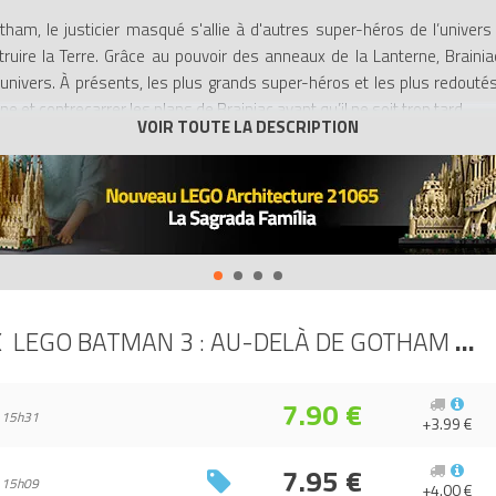
am, le justicier masqué s'allie à d'autres super-héros de l’univers
ruire la Terre. Grâce au pouvoir des anneaux de la Lanterne, Braini
 l’univers. À présents, les plus grands super-héros et les plus redoutés
 et contrecarrer les plans de Brainiac avant qu’il ne soit trop tard.
150 personnages de l’univers DC Comics, incluant des membres de la Lig
on Grundy, pour ne citer qu’eux. Les fans de tous âges peuvent incarner
les capacités. La capacité à contrôler les esprits de Brainiac ou le 
un jour totalement nouveau.
et également aux joueurs de visiter des endroits emblématiques, com
ers. Ils peuvent aussi accéder aux modules d’entraînement de Batman s
des courses.
X
LEGO BATMAN 3 : AU-DELÀ DE GOTHAM - PC
3 LEGO Batman 3 : Au-delà de Gotham - PC (LEGO Batman 3 : Beyon
7.90 €
 15h31
 : 5051889486107, 5051888167885.
+3.99 €
7.95 €
 15h09
+4.00 €