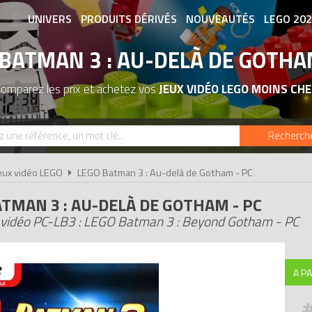
UNIVERS
PRODUITS DÉRIVÉS
NOUVEAUTÉS
LEGO 20
BATMAN 3 : AU-DELÀ DE GOTHA
ASSOCIATIONS DE FANS
EXPOSITION
omparez les prix et achetez vos
JEUX VIDÉO LEGO MOINS CHE
Recherch
eux vidéo LEGO
LEGO Batman 3 : Au-delà de Gotham - PC
TMAN 3 : AU-DELÀ DE GOTHAM - PC
 vidéo PC-LB3 : LEGO Batman 3 : Beyond Gotham - PC
A PA