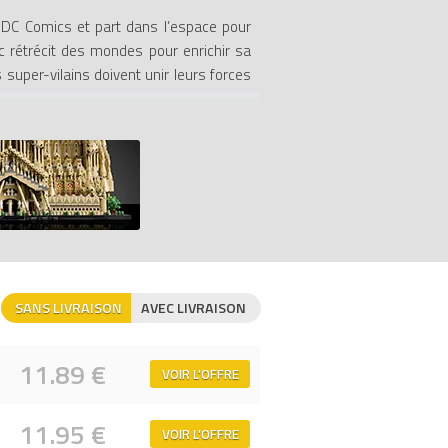
 DC Comics et part dans l’espace pour
ac rétrécit des mondes pour enrichir sa
 super-vilains doivent unir leurs forces
ue des justiciers et des figurines LEGO
 leurs héros et leurs méchants préférés,
pouvoir des anneaux de la Lanterne vous
me le Palais de Justice, la Batcave et
ur le bat-ordinateur et participer à des
SANS LIVRAISON
AVEC LIVRAISON
d Gotham - PC)
sur Avenue de la brique,
11.89 €
VOIR L'OFFRE
11.95 €
VOIR L'OFFRE