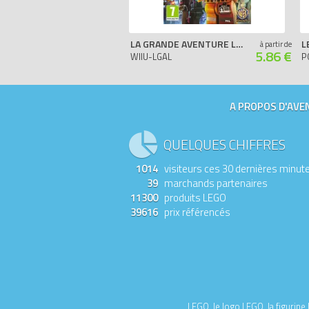
LA GRANDE AVENTURE LEGO - NINTENDO WII U
L
à partir de
5.86 €
WIIU-LGAL
P
A PROPOS D'AVEN
QUELQUES CHIFFRES
1014
visiteurs ces 30 dernières minut
39
marchands partenaires
11300
produits LEGO
39616
prix référencés
LEGO, le logo LEGO, la figurin