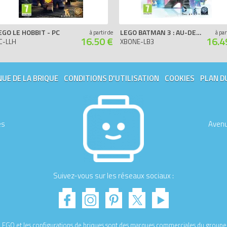
EGO LE HOBBIT - PC
LEGO BATMAN 3 : AU-DELÀ DE GOTHAM - XBOX ONE
à partir de
à par
16.50 €
16.4
C-LLH
XBONE-LB3
UE DE LA BRIQUE
CONDITIONS D'UTILISATION
COOKIES
PLAN D
es
Avenu
Suivez-vous sur les réseaux sociaux :
e LEGO et les configurations de briques sont des marques commerciales du gro