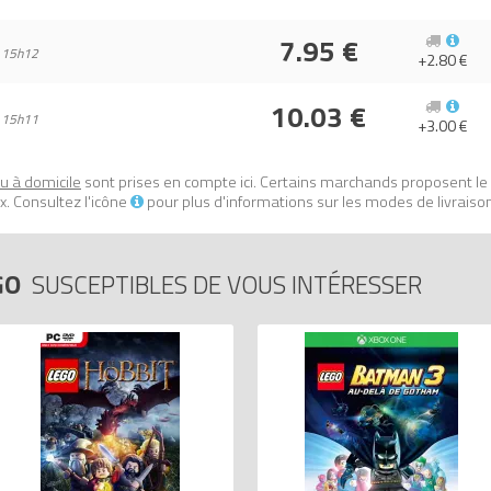
7.95 €
 15h12
+2.80 €
10.03 €
 15h11
+3.00 €
ou à domicile
sont prises en compte ici. Certains marchands proposent le
. Consultez l'icône
pour plus d'informations sur les modes de livraiso
GO
SUSCEPTIBLES DE VOUS INTÉRESSER