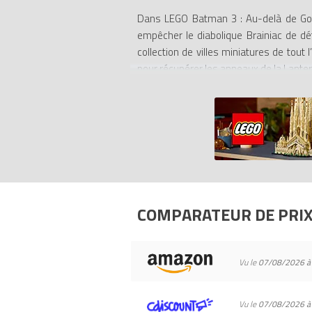
Dans LEGO Batman 3 : Au-delà de Goth
empêcher le diabolique Brainiac de dét
collection de villes miniatures de tout
pour récupérer les anneaux de la Lanterne
Les joueurs peuvent débloquer plus de 
géantes telles que Killer Croc et Solom
dotés de nouveaux gadgets et de nouvel
font redécouvrir les personnages sous 
LEGO Batman 3: Au-delà de Gotham perm
la Tour de guet de la Ligue des justici
défis variés, tels que des combats ou 
COMPARATEUR DE PRI
Tous les prix du
LEGO Jeux vidéo PC-LB
comparateur de prix 100% LEGO.
Vu le
07/08/2026 à
Codes EAN du LEGO Jeux vidéo PC-LB3
Vu le
07/08/2026 à