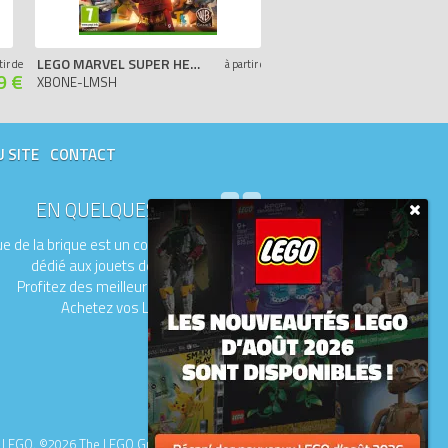
LEGO MARVEL SUPER HEROES - XBOX ONE
LEGO BATMAN 3 : AU-DELÀ DE GOTHAM - PS4
tir de
à partir de
9 €
-
XBONE-LMSH
PS4-LB3
U SITE
CONTACT
EN QUELQUES MOTS
e de la brique est un comparateur de prix
dédié aux jouets de la marque LEGO.
Profitez des meilleurs prix du moment.
Achetez vos LEGO moins chers.
upe LEGO. ©2026 The LEGO Group.