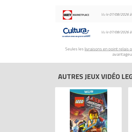
Vu le
07/08/2026 à
Vu le
07/08/2026 à
Seules les
livraisons en point relais 
avantageux
AUTRES JEUX VIDÉO LE