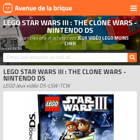
LEGO STAR WARS III : THE CLONE WARS -
UNIVERS
NINTENDO DS
PRODUITS DÉRIVÉS
Comparez les prix et achetez vos
JEUX VIDÉO LEGO MOINS
CHER
NOUVEAUTÉS
LEGO 2026
BONS PLANS
LEGO STAR WARS III : THE CLONE WARS -
NINTENDO DS
ACTUALITÉS
LEGO Jeux vidéo DS-LSW-TCW
ASSOCIATIONS DE FANS
EXPOSITIONS LEGO
LEGO LES PLUS CHERS
DERNIERS LEGO AJOUTÉS