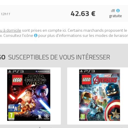
42.63 €
 12h11
gratuite
ou à domicile
sont prises en compte ici. Certains marchands proposent le
. Consultez l'icône
pour plus d'informations sur les modes de livraiso
GO
SUSCEPTIBLES DE VOUS INTÉRESSER