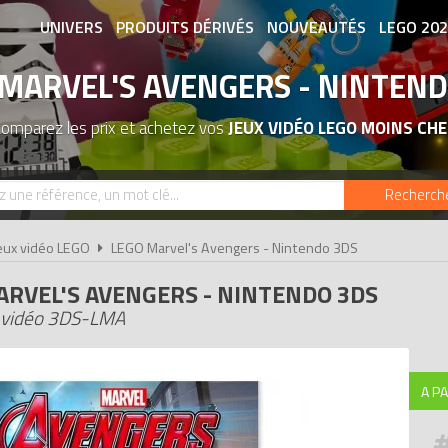
UNIVERS
PRODUITS DÉRIVÉS
NOUVEAUTÉS
LEGO 20
 MARVEL'S AVENGERS - NINTEND
ASSOCIATIONS DE FANS
EXPOSITION
omparez les prix et achetez vos
JEUX VIDÉO LEGO MOINS CHE
Recherch
eux vidéo LEGO
LEGO Marvel's Avengers - Nintendo 3DS
ARVEL'S AVENGERS - NINTENDO 3DS
 vidéo 3DS-LMA
A PA