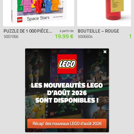
PUZZLE DE 1 000 PIÈCES STARS DE L’ESPACE
BOUTEILLE – ROUGE
à partir de
19.99 €
1
5007066
5006604