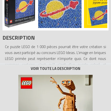
DESCRIPTION
Ce puzzle LEGO de 1 000 pièces pourrait être votre création si
vous avez participé au concours LEGO Ideas. L’image en briques
LEGO primée peut représenter n’importe quoi. Ce dont nous
sommes certains, c’est qu’il s’agit d’un puzzle coloré et
enrichissant pour les adultes et les enfants de 9 ans et plus. Il
être assurément assez extraordinaire pour avoir été élu par
notre jury et nos fans.
- Puzzle primé – Ce puzzle de 1 000 pièces présente un motif
composé de briques LEGO, qui a triomphé lors d’un concours
organisé au niveau mondial
- Pour le bonheur de toute la famille – Les adultes et les enfants