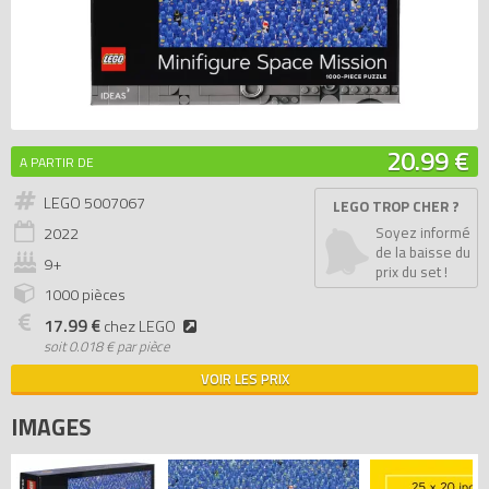
20.99 €
A PARTIR DE
LEGO 5007067
LEGO TROP CHER ?
2022
Soyez informé
de la baisse du
9+
prix du set !
1000 pièces
17.99 €
chez LEGO
soit
0.018 € par pièce
VOIR LES PRIX
IMAGES