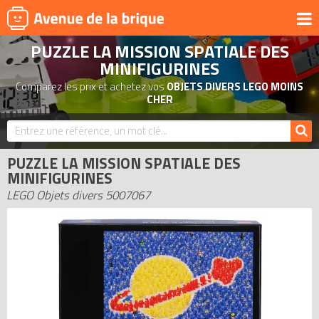
PUZZLE LA MISSION SPATIALE DES
UNIVERS
MINIFIGURINES
PRODUITS DÉRIVÉS
Comparez les prix et achetez vos
OBJETS DIVERS LEGO MOINS
CHER
NOUVEAUTÉS
LEGO 2026
BONS PLANS
PUZZLE LA MISSION SPATIALE DES
MINIFIGURINES
ACTUALITÉS
LEGO Objets divers 5007067
ASSOCIATIONS DE FANS
EXPOSITIONS LEGO
LEGO LES PLUS CHERS
DERNIERS LEGO AJOUTÉS