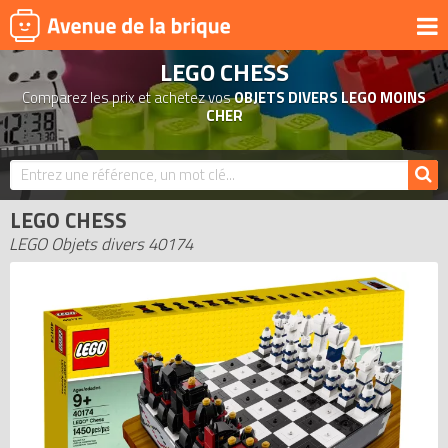
LEGO CHESS
UNIVERS
Comparez les prix et achetez vos
OBJETS DIVERS LEGO MOINS
PRODUITS DÉRIVÉS
CHER
NOUVEAUTÉS
LEGO 2026
LEGO CHESS
BONS PLANS
LEGO Objets divers 40174
ACTUALITÉS
ASSOCIATIONS DE FANS
EXPOSITIONS LEGO
LEGO LES PLUS CHERS
DERNIERS LEGO AJOUTÉS