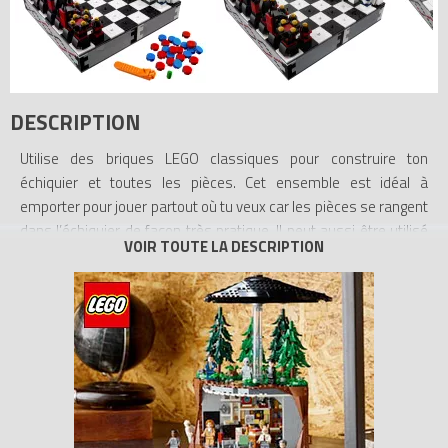
DESCRIPTION
Utilise des briques LEGO classiques pour construire ton
échiquier et toutes les pièces. Cet ensemble est idéal à
emporter pour jouer partout où tu veux car les pièces se rangent
dans l’échiquier de façon très pratique. Il peut aussi être utilisé
pour jouer aux dames.
- Inclut un échiquier à construire et des pièces de jeu à
construire.
- L’échiquier s’ouvre pour ranger toutes les pièces de jeu à
l’intérieur.
- Peut aussi être utilisé pour jouer aux dames.
- Cet ensemble inclut plus de 1 400 pièces.
- L’échiquier mesure plus de 26 cm carrés.