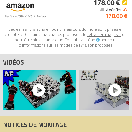
178.00 €
à vérifier
178.00 €
Vu le
06/08/2026 à 18h33
Seules les
livraisons en point relais ou à domicile
sont prises en
compte ici. Certains marchands proposent le
retrait en magasin
qui
peut être plus avantageux. Consultez l'icône
pour plus
d'informations sur les modes de livraison proposés.
VIDÉOS
NOTICES DE MONTAGE