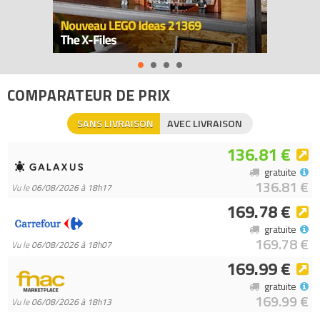
Tous les prix du
LEGO Objets divers 40174 LEGO Chess
sur
Avenue de la brique, comparateur de prix 100% LEGO.
Code EAN du LEGO Objets divers 40174 : 5702015868419.
COMPARATEUR DE PRIX
SANS LIVRAISON
AVEC LIVRAISON
136.81 €
gratuite
136.81 €
Vu le
06/08/2026 à 18h17
169.78 €
gratuite
169.78 €
Vu le
06/08/2026 à 18h07
169.99 €
gratuite
169.99 €
Vu le
06/08/2026 à 18h13