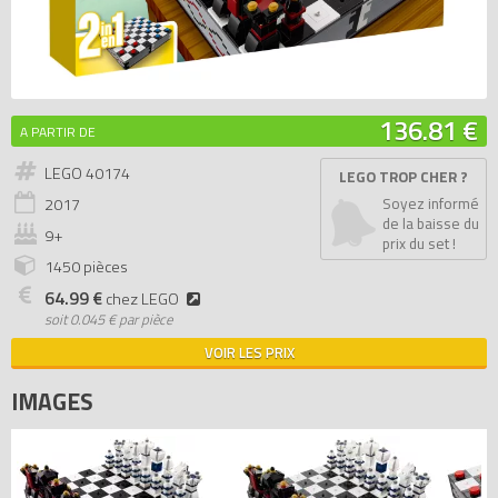
136.81 €
A PARTIR DE
LEGO 40174
LEGO TROP CHER ?
2017
Soyez informé
de la baisse du
9+
prix du set !
1450 pièces
64.99 €
chez LEGO
soit
0.045 € par pièce
VOIR LES PRIX
IMAGES