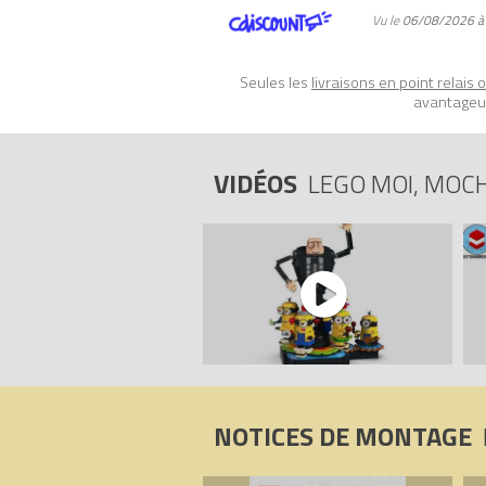
Code EAN du LEGO Moi, Moche et Méch
Vu le
06/08/2026 à
Seules les
livraisons en point relais 
avantageux
VIDÉOS
LEGO MOI, MOC
NOTICES DE MONTAGE