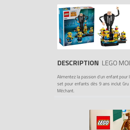
DESCRIPTION
LEGO MOI
Alimentez la passion d’un enfant pour 
set pour enfants dès 9 ans inclut Gru 
Méchant.
La grande figurine de Gru possède des
construire : Jerry avec des maracas et 
mégaphone, Mel le joueur de ukulélé et 
tourner le Minion assis, les autres dan
et leurs yeux adopter différentes expre