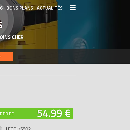
26
BONS PLANS
ACTUALITÉS
S
S LEGO
LEGO LES PLUS CHERS
OINS CHER
DERNIERS LEGO AJOUTÉS
e
54.99 €
RTIR DE
LEGO 75582