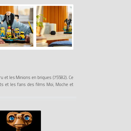
u et les Minions en briques (75582). Ce
nts et les fans des films Moi, Moche et
ré de leurs envies. Il y a 5 Minions à
 un talkie-walkie, Minion beedoo avec un
orme rotative : lorsque les enfants font
r des accessoires. Leur tête peut bouger