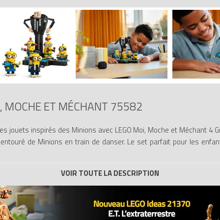
, MOCHE ET MÉCHANT 75582
les jouets inspirés des Minions avec LEGO Moi, Moche et Méchant 4 Gr
entouré de Minions en train de danser. Le set parfait pour les enfa
 bras, mains et doigts articulés que les enfants peuvent placer au g
un chapeau à fruits, Dave l’agent secret avec des hélices sur la tête et
Kevin armé de son pistolet à pets. Les Minions reposent sur une platef
sent autour de leur chef ! Chaque Minion peut bouger ses mains et teni
ssions. Les enfants peuvent aussi enlever 4 Minions du support.