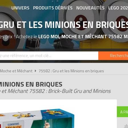
UNIVERS
PRODUITS DÉRIVÉS
NOUVEAUTÉS
LEGO 20
GRU ET LES MINIONS EN BRIQUE
ASSOCIATIONS DE FANS
EXPOSITION
s prix ! Achetez le
LEGO MOI, MOCHE ET MÉCHANT 75582 M
Recherch
 Moche et Méchant
75582 : Gru et les Minions en briques
MINIONS EN BRIQUES
et Méchant 75582 : Brick-Built Gru and Minions
A PA